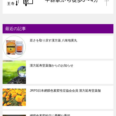
最近の記事
若さを取り戻す漢方薬 八味地黄丸
漢方延寿堂薬舗からのお知らせ
JRPS日本網膜色素変性症協会会員 漢方延寿堂薬舗
網膜色素変性症に憂鬱な季節