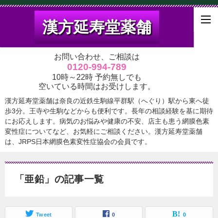
漢方延寿堂薬舗
お問い合わせ、ご相談は
0120-994-789
10時～22時 予約無しでも
空いている時間はお受けします。
漢方延寿堂薬舗は奈良の近鉄生駒線平群駅（へぐり）駅から東へ徒
歩3分。王寺や生駒などからも便利です。長年の相談経験を基に期待
にお応えします。病気のお悩みや健康の不安、店主も患う網膜色素
変性症についてなど、お気軽にご相談ください。漢方延寿堂薬舗
は、JRPS日本網膜色素変性症協会の会員です。
「亜鉛」の記事一覧
Tweet
0
0