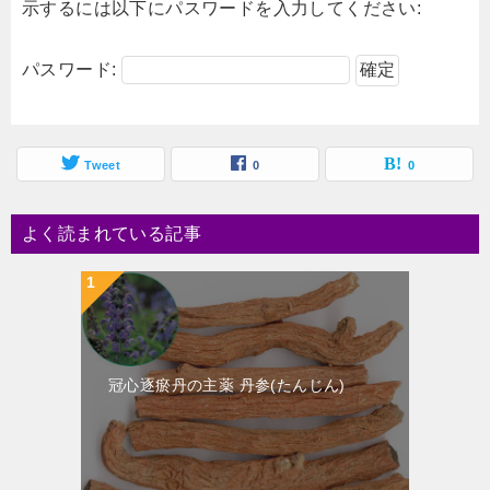
示するには以下にパスワードを入力してください:
パスワード:
Tweet
0
0
よく読まれている記事
冠心逐瘀丹の主薬 丹参(たんじん)