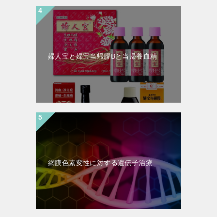
婦人宝と婦宝当帰膠Bと当帰養血精
網膜色素変性に対する遺伝子治療