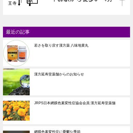
最近の記事
若さを取り戻す漢方薬 八味地黄丸
漢方延寿堂薬舗からのお知らせ
JRPS日本網膜色素変性症協会会員 漢方延寿堂薬舗
網膜色素変性症に憂鬱な季節