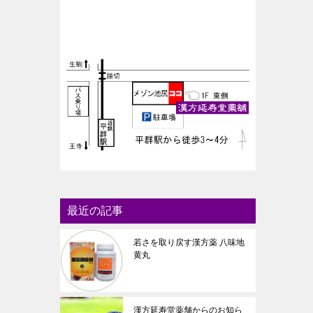
最近の記事
若さを取り戻す漢方薬 八味地
黄丸
漢方延寿堂薬舗からのお知ら