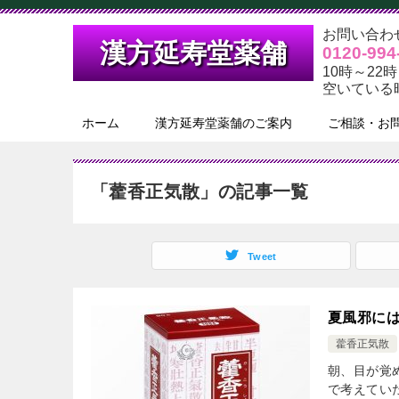
お問い合わ
漢方延寿堂薬舗
0120-994
10時～22
空いている
ホーム
漢方延寿堂薬舗のご案内
ご相談・お
「藿香正気散」の記事一覧
Tweet
夏風邪には
藿香正気散
朝、目が覚
で考えてい