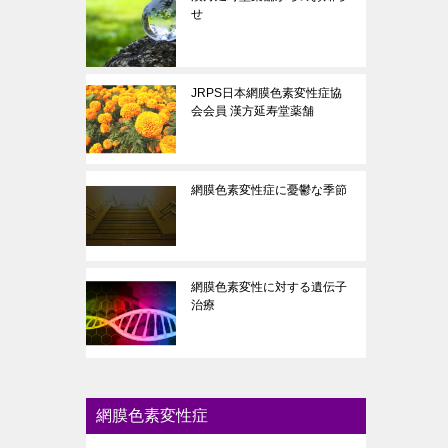
せ
JRPS日本網膜色素変性症協
会会員 漢方延寿堂薬舗
網膜色素変性症に憂鬱な季節
網膜色素変性に対する遺伝子
治療
網膜色素変性症