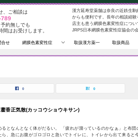
漢方延寿堂薬舗は奈良の近鉄生駒
せ、ご相談は
からも便利です。長年の相談経験
-789
店主も患う網膜色素変性症につい
時 予約無しでも
JRPS日本網膜色素変性症協会の
時間はお受けします。
問合せ
網膜色素変性症
取扱漢方薬一
取扱商品
0
0
藿香正気散(カッコウショウキサン)
めるとなんとなく体がだるい。 「疲れが溜っているのかなぁ」と布団
たら、急にお腹がゴロゴロと急いでトイレに、トイレから出て来ると