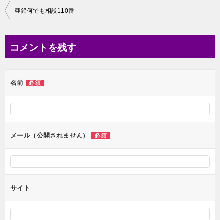
投
亜鉛何でも相談110番
稿
ナ
コメントを残す
ビ
ゲ
名前
必須
ー
シ
ョ
ン
メール（公開されません）
必須
サイト