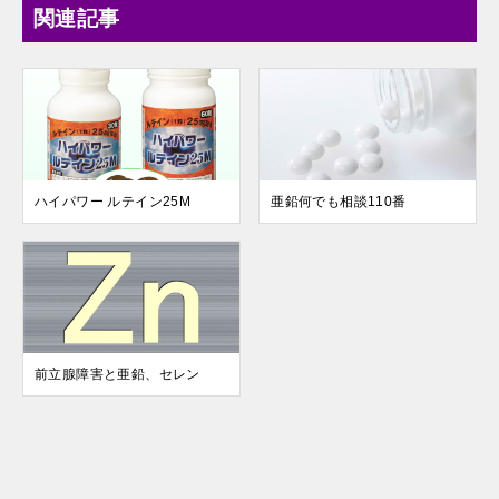
関連記事
ハイパワー ルテイン25M
亜鉛何でも相談110番
前立腺障害と亜鉛、セレン