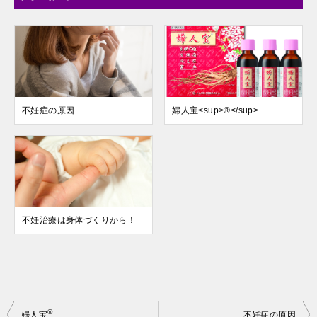
不妊症の原因
婦人宝<sup>®</sup>
不妊治療は身体づくりから！
投
®
婦人宝
不妊症の原因