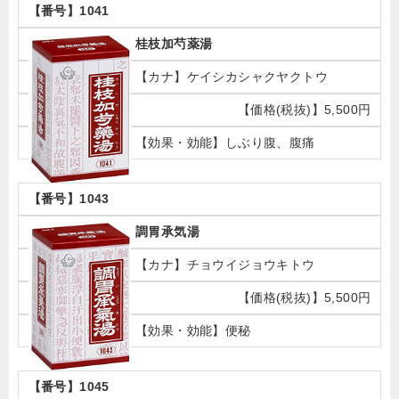
1041
桂枝加芍薬湯
ケイシカシャクヤクトウ
5,500円
しぶり腹、腹痛
1043
調胃承気湯
チョウイジョウキトウ
5,500円
便秘
1045