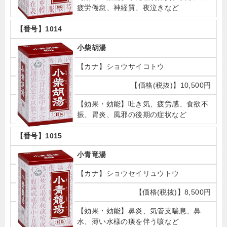
疲労倦怠、神経質、夜泣きなど
1014
小柴胡湯
ショウサイコトウ
10,500円
吐き気、疲労感、食欲不
振、胃炎、風邪の後期の症状など
1015
小青竜湯
ショウセイリュウトウ
8,500円
鼻炎、気管支喘息、鼻
水、薄い水様の痰を伴う咳など