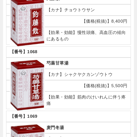
チョウトウサン
8,400円
慢性頭痛、高血圧の傾向
にあるもの
1068
芍薬甘草湯
シャクヤクカンゾウトウ
5,500円
筋肉のけいれんに伴う疼
痛
1069
麦門冬湯