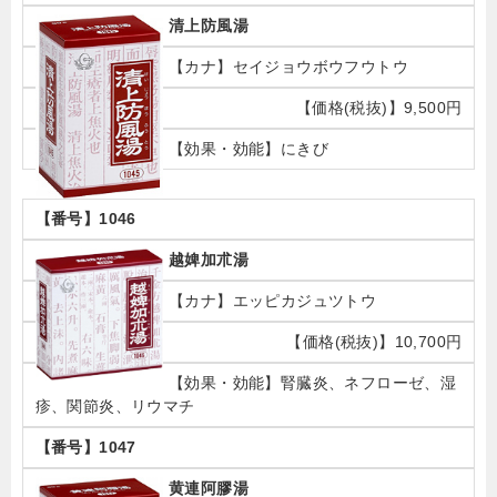
清上防風湯
セイジョウボウフウトウ
9,500円
にきび
1046
越婢加朮湯
エッピカジュツトウ
10,700円
腎臓炎、ネフローゼ、湿
疹、関節炎、リウマチ
1047
黄連阿膠湯