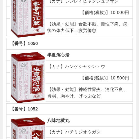
ジンレイビャクジュツサン
10,000円
食欲不振、慢性下痢、病
後の体力低下、疲労倦怠
1050
半夏瀉心湯
ハンゲシャシントウ
10,500円
神経性胃炎、消化不良、
胃弱、胸やけ、げっぷなど
1052
八味地黄丸
ハチミジオウガン