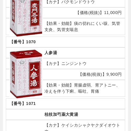
バクモンドウトウ
11,000円
痰の切れにくい咳、気管
支炎、気管支喘息
1070
人参湯
ニンジントウ
9,900円
胃腸虚弱、胃アトニー、
冷えを伴う下痢、嘔吐、胃痛
1071
桂枝加芍薬大黄湯
ケイシカシャクヤクダイオウト