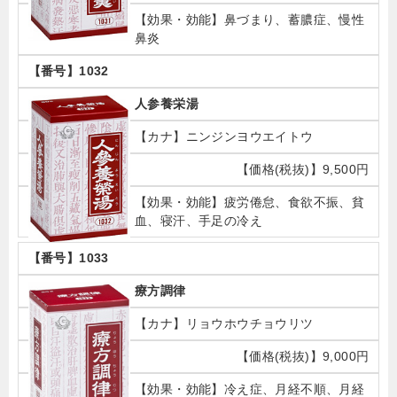
鼻づまり、蓄膿症、慢性
鼻炎
1032
人参養栄湯
ニンジンヨウエイトウ
9,500円
疲労倦怠、食欲不振、貧
血、寝汗、手足の冷え
1033
療方調律
リョウホウチョウリツ
9,000円
冷え症、月経不順、月経