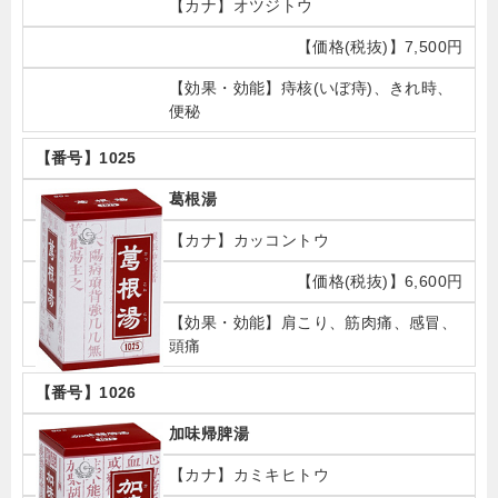
オツジトウ
7,500円
痔核(いぼ痔)、きれ時、
便秘
1025
葛根湯
カッコントウ
6,600円
肩こり、筋肉痛、感冒、
頭痛
1026
加味帰脾湯
カミキヒトウ