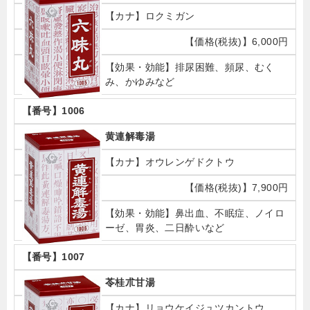
ロクミガン
6,000円
排尿困難、頻尿、むく
み、かゆみなど
1006
黄連解毒湯
オウレンゲドクトウ
7,900円
鼻出血、不眠症、ノイロ
ーゼ、胃炎、二日酔いなど
1007
苓桂朮甘湯
リョウケイジュツカントウ