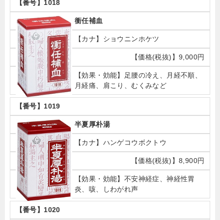
1018
衝任補血
ショウニンホケツ
9,000円
足腰の冷え、月経不順、
月経痛、肩こり、むくみなど
1019
半夏厚朴湯
ハンゲコウボクトウ
8,900円
不安神経症、神経性胃
炎、咳、しわがれ声
1020