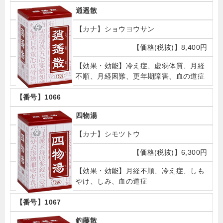
逍遥散
ショウヨウサン
8,400円
冷え症、虚弱体質、月経
不順、月経困難、更年期障害、血の道症
1066
四物湯
シモツトウ
6,300円
月経不順、冷え症、しも
やけ、しみ、血の道症
1067
釣藤散