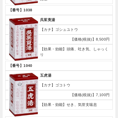
1038
呉茱萸湯
ゴシュユトウ
8,500円
頭痛、吐き気、しゃっく
り
1040
五虎湯
ゴコトウ
7,100円
せき、気管支喘息