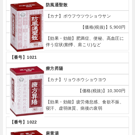
防風通聖散
ボウフウツウショウサン
5,900円
肥満症、便秘、高血圧に
伴う症状(動悸、肩こり)など
1021
療方昇陽
リョウホウショウヨウ
10,300円
疲労倦怠感、食欲不振、
寝汗、虚弱体質、病後の衰弱
1022
麻黄湯