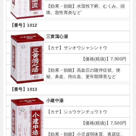
水瀉性下痢、むくみ、頭
痛、急性胃炎など
1012
三黄瀉心湯
サンオウシャシントウ
7,900円
高血圧の随伴症状、便
秘、鼻血、痔出血、更年期障害など
1013
小建中湯
ショウケンチュウトウ
7,500円
小児虚弱体質、夜尿症、