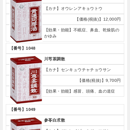
オウレンアキョウトウ
12,000円
不眠症、鼻血、乾燥肌の
かゆみ
1048
川芎茶調散
センキュウチャチョウサン
9,700円
感冒、頭痛、血の道症
1049
参苓白朮散