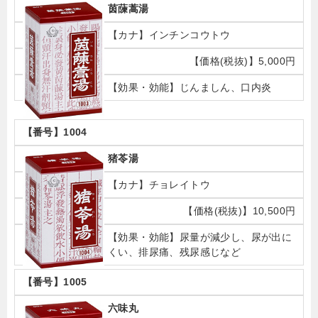
茵蔯蒿湯
インチンコウトウ
5,000円
じんましん、口内炎
1004
猪苓湯
チョレイトウ
10,500円
尿量が減少し、尿が出に
くい、排尿痛、残尿感じなど
1005
六味丸