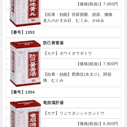
7,000円
排尿困難、頻尿、腰痛、
老人のかすみ目、むくみ、かゆみ
1053
防己黄耆湯
ボウイオウギトウ
7,900円
肥満症(水太り)、関節
痛、むくみ
1054
竜胆瀉肝湯
リュウタンシャカントウ
6,600円