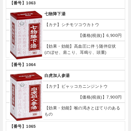
1063
七物降下湯
シチモツコウカトウ
6,900円
高血圧に伴う随伴症状
(のぼせ、肩こり、耳鳴り、頭重)
1064
白虎加人参湯
ビャッコカニンジントウ
7,900円
喉の渇きとほてりのある
もの
1065