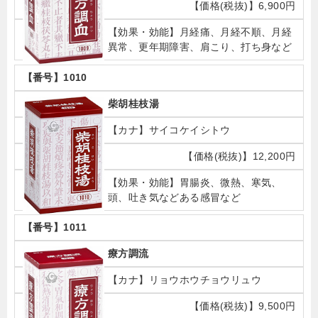
6,900円
月経痛、月経不順、月経
異常、更年期障害、肩こり、打ち身など
1010
柴胡桂枝湯
サイコケイシトウ
12,200円
胃腸炎、微熱、寒気、
頭、吐き気などある感冒など
1011
療方調流
リョウホウチョウリュウ
9,500円