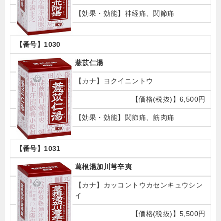
神経痛、関節痛
1030
薏苡仁湯
ヨクイニントウ
6,500円
関節痛、筋肉痛
1031
葛根湯加川芎辛夷
カッコントウカセンキュウシン
イ
5,500円