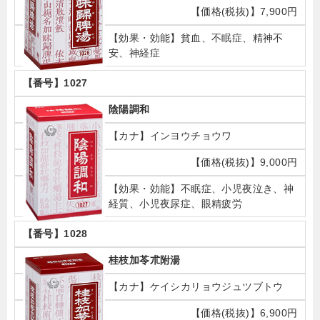
7,900円
貧血、不眠症、精神不
安、神経症
1027
陰陽調和
インヨウチョウワ
9,000円
不眠症、小児夜泣き、神
経質、小児夜尿症、眼精疲労
1028
桂枝加苓朮附湯
ケイシカリョウジュツブトウ
6,900円