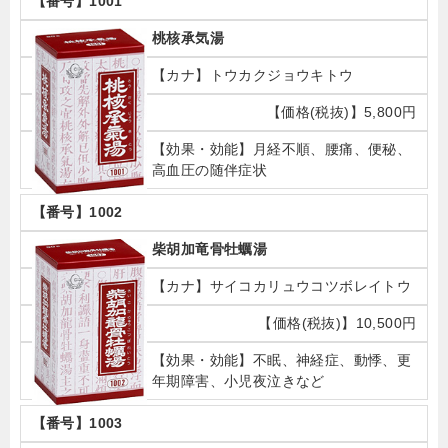
1001
桃核承気湯
トウカクジョウキトウ
5,800円
月経不順、腰痛、便秘、
高血圧の随伴症状
1002
柴胡加竜骨牡蠣湯
サイコカリュウコツボレイトウ
10,500円
不眠、神経症、動悸、更
年期障害、小児夜泣きなど
1003