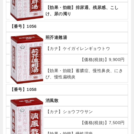
排尿通、残尿感、こし
け、尿の濁り
1056
荊芥連翹湯
ケイガイレンギョウトウ
9,900円
蓄膿症、慢性鼻炎、にき
び、慢性扁桃炎
1058
消風散
ショウフウサン
7,500円
慢性湿疹