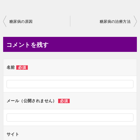
投
糖尿病の原因
糖尿病の治療方法
稿
ナ
コメントを残す
ビ
ゲ
名前
必須
ー
シ
ョ
ン
メール（公開されません）
必須
サイト