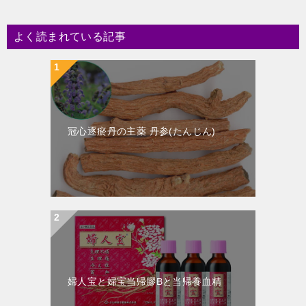
よく読まれている記事
冠心逐瘀丹の主薬 丹参(たんじん)
婦人宝と婦宝当帰膠Bと当帰養血精